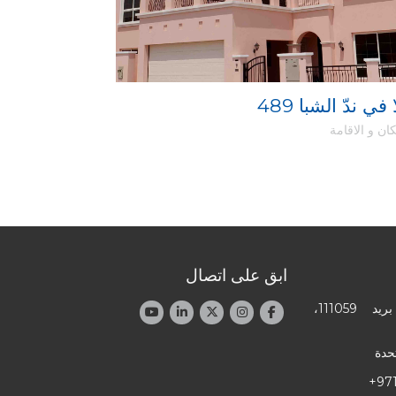
فيلا في ندّ الشبا
ان و الاقامة
ابق على اتصال
العنوان: صندوق بريد 111059،
تحدة
+97