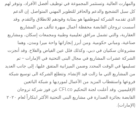
والمهارت العالية. وتستثمر المجموعة في توظيف أفضل الأفراد، وتوفر لهم
كل سبل التشجيع والدعم والحافز للتطوير المهني المتواصل. إن الدعم
الذي تقدمه الشركة لموظفيها هو بمثابة وقودهم للانطلاق والتقدم. وقد
أسست تروجان القابضة محفظة أعمال مبهرة تتألف من المشاريع
العقارية، والتي تشمل مرافق تعليمية وطبية ومجمعات إسكان، ومشاريع
صناعية، ومباني حكومية. ومن أبرز إنجازاتها واحة ميرا ومدن، وهما
مشروعان سكنيان في دبي، وكذلك فلل عين الفياض والفلاح. وقد أنجزت
الشركة عشرات المشاريع في مجال البنى التحتية في الإمارات – تم
تسليمها في الوقت المحدد وضمن الميزانية المتفق عليها، إلى جانب العديد
من المشاريع التي ما زالت قيد الإنشاء. وتتطلع الشركة الى
توسيع شبكة
فروعها
واستقطاب المزيد من الأعمال لمورديها و شبكة البائعين
الإقليميين. وقد أعلنت لجنة التحكيم
CFI.co
عن فوز شركة تروجان
القابضة بجائزة الصدارة في مشاريع البنى التحتية الأكثر ابتكاراً لعام ٢٠٢٠
(الإمارات).