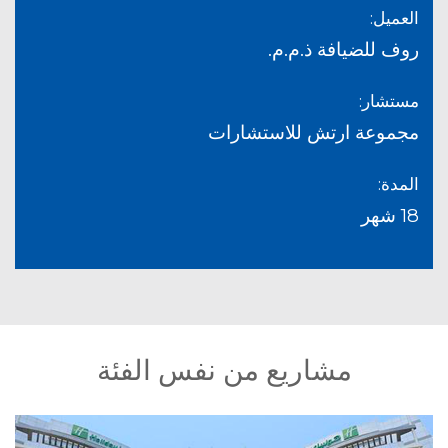
العميل:
روف للضيافة ذ.م.م.
مستشار:
مجموعة ارتش للاستشارات
المدة:
18 شهر
مشاريع من نفس الفئة