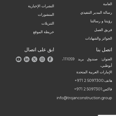
العامة
النشرات الإخبارية
رسالة المدير التنفيذي
المنشورات
رؤيتنا و رسالتنا
التنزيلات
فريق العمل
خريطة الموقع
الجوائز والشهادات
اتصل بنا
ابق على اتصال
العنوان: صندوق بريد 111059،
أبوظبي،
الإمارات العربية المتحدة
هاتف:
+971 2 5097300
فاكس:
+971 2 5097301
info@trojanconstruction.group