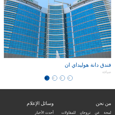
فندق دانة هوليداي ان
سا
ضيافة
ضيا
من نحن
وسائل الإعلام
لمحة عن تروجان للمقاولات
أحدث الأخبار