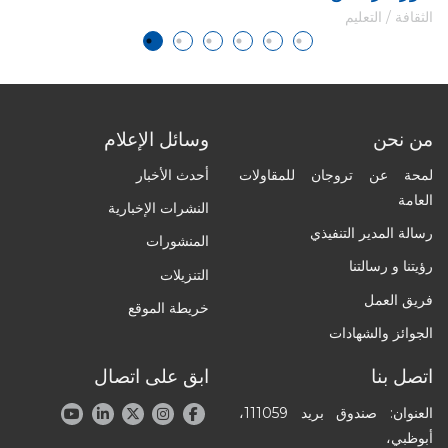
الثقافة / التعليم
الث
من نحن
وسائل الإعلام
لمحة عن تروجان للمقاولات
أحدث الأخبار
العامة
النشرات الإخبارية
رسالة المدير التنفيذي
المنشورات
رؤيتنا و رسالتنا
التنزيلات
فريق العمل
خريطة الموقع
الجوائز والشهادات
اتصل بنا
ابق على اتصال
العنوان: صندوق بريد 111059،
أبوظبي،